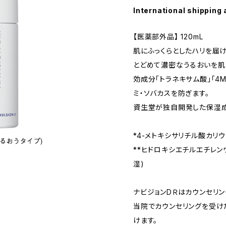
International shipping 
【医薬部外品】 120mL
肌にふっくらとしたハリを届
とどめて濃密なうるおいを肌
効成分「トラネキサム酸」「4
ミ・ソバカスを防ぎます。
資生堂が独自開発した保湿成分
*4-メトキシサリチル酸カリ
**ヒドロキシエチルエチレンウ
湿)
ナビジョンDＲはカウンセリン
当院でカウンセリングを受け
けます。