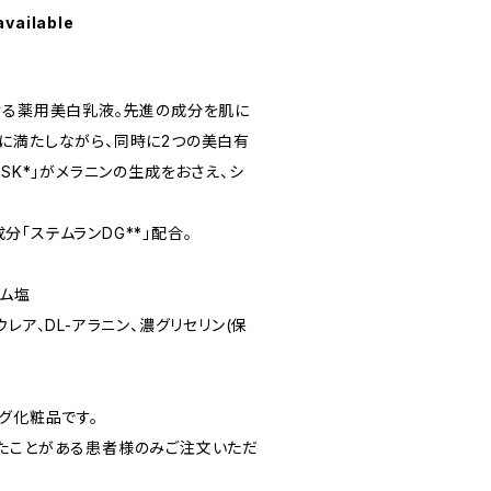
available
ける薬用美白乳液。先進の成分を肌に
に満たしながら、同時に2つの美白有
MSK*」がメラニンの生成をおさえ、シ
「ステムランDG**」配合。
ウム塩
レア、DL-アラニン、濃グリセリン(保
グ化粧品です。
たことがある患者様のみご注文いただ