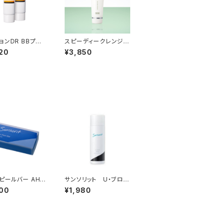
ョンDR BBプロ
スピーディークレンジン
UV
グジェル
20
¥3,850
ピールバー AHA
サンソリット U・ブロッ
ド
クスプレー
00
¥1,980