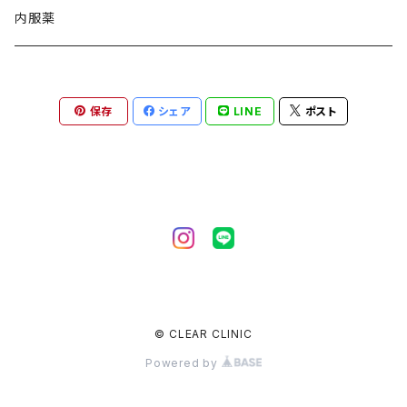
エムディア
内服薬
リビジョン
保存
シェア
LINE
ポスト
ナビジョン
サンソリット
© CLEAR CLINIC
Powered by